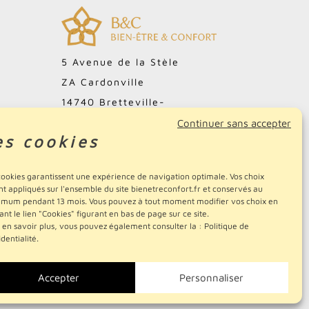
5 Avenue de la Stèle
ZA Cardonville
14740 Bretteville-
l'Orgueilleuse
Continuer sans accepter
es cookies
FRANCE
02.31.51.15.70
cookies garantissent une expérience de navigation optimale. Vos choix
nt appliqués sur l'ensemble du site bienetreconfort.fr et conservés au
mum pendant 13 mois. Vous pouvez à tout moment modifier vos choix en
sant le lien "Cookies" figurant en bas de page sur ce site.
 en savoir plus, vous pouvez également consulter la :
Politique de
identialité
.
Accepter
Personnaliser