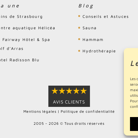
la une
Blog
ains de Strasbourg
Conseils et Astuces
entre aquatique Hélicéa
Sauna
e Fairway Hôtel & Spa
Hammam
lf d’Arras
Hydrothérapie
ôtel Radisson Blu
L
Les 
sero
maxi
utili
Pour
AVIS CLIENTS
conf
Mentions légales
|
Politique de confidentialité
2005 - 2026 © Tous droits réservés