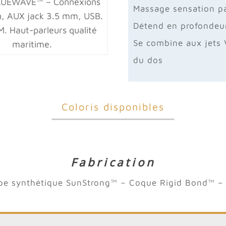
LUEWAVE™ – Connexions
Massage sensation pa
h, AUX jack 3.5 mm, USB.
Détend en profondeur
M. Haut-parleurs qualité
Se combine aux jets
maritime.
du dos
Coloris disponibles
Fabrication
upe synthétique SunStrong™ – Coque Rigid Bond™ – D