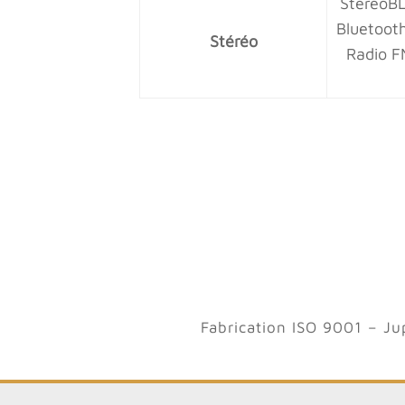
StéréoB
Bluetoot
Stéréo
Radio F
Fabrication ISO 9001 – J