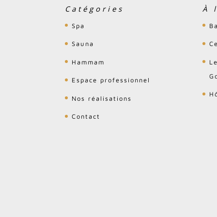
Catégories
À 
Spa
B
Sauna
C
Hammam
L
Go
Espace professionnel
H
Nos réalisations
Contact