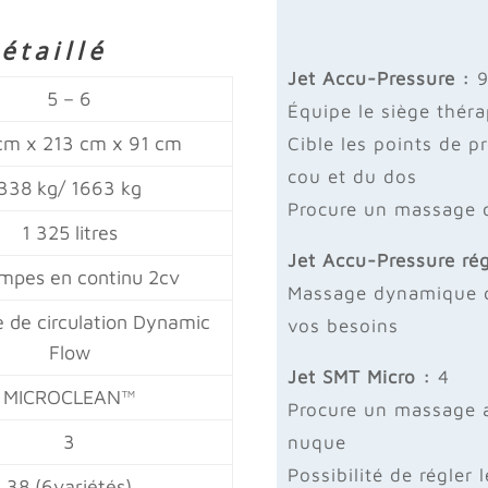
étaillé
Jet Accu-Pressure :
5 – 6
Équipe le siège thér
cm x 213 cm x 91 cm
Cible les points de p
cou et du dos
338 kg/ 1663 kg
Procure un massage d
1 325 litres
Jet Accu-Pressure rég
mpes en continu 2cv
Massage dynamique qu
 de circulation Dynamic
vos besoins
Flow
Jet SMT Micro :
4
MICROCLEAN™
Procure un massage af
3
nuque
Possibilité de régler
38 (6variétés)