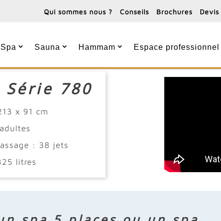
Qui sommes nous ?
Conseils
Brochures
Devis
Spa
Sauna
Hammam
Espace professionnel
 Série 780
213 x 91 cm
adultes
assage : 38 jets
25 litres
 un spa 5 places ou un spa