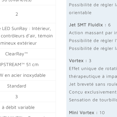
Possibilité de régler 
orientable
2
Jet SMT Fluidix :
6
LED SunRay : Intérieur,
Action massant par i
contrôleurs d’air, témoin
Possibilité de régler
umineux extérieur
Possibilité de régler
ClearRay™
Vortex :
3
IPSTREAM™ 51 cm
Effet unique de rota
W en acier inoxydable
thérapeutique à impa
Jet breveté sans roul
Standard
Conçu exclusivement
3
Sensation de tourbil
1 à débit variable
Mini Vortex :
10