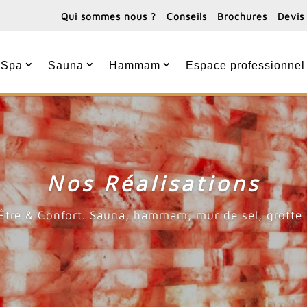
Qui sommes nous ?
Conseils
Brochures
Devis
Spa
Sauna
Hammam
Espace professionnel
Nos Réalisations
-Être & Confort. Sauna, hammam, mur de sel, grotte 