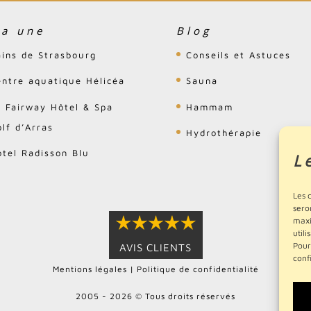
la une
Blog
ains de Strasbourg
Conseils et Astuces
entre aquatique Hélicéa
Sauna
e Fairway Hôtel & Spa
Hammam
lf d’Arras
Hydrothérapie
ôtel Radisson Blu
L
Les 
sero
maxi
utili
Pour
AVIS CLIENTS
conf
Mentions légales
|
Politique de confidentialité
2005 - 2026 © Tous droits réservés