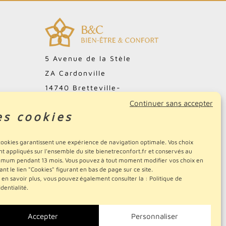
5 Avenue de la Stèle
ZA Cardonville
14740 Bretteville-
l'Orgueilleuse
Continuer sans accepter
es cookies
FRANCE
02.31.51.15.70
cookies garantissent une expérience de navigation optimale. Vos choix
nt appliqués sur l'ensemble du site bienetreconfort.fr et conservés au
mum pendant 13 mois. Vous pouvez à tout moment modifier vos choix en
sant le lien "Cookies" figurant en bas de page sur ce site.
 en savoir plus, vous pouvez également consulter la :
Politique de
identialité
.
Accepter
Personnaliser