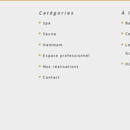
Catégories
À 
Spa
B
Sauna
C
Hammam
L
Go
Espace professionnel
H
Nos réalisations
Contact