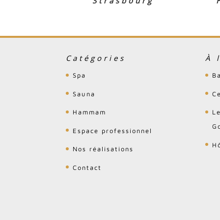
Strasbourg
Catégories
À 
Spa
B
Sauna
C
Hammam
L
Go
Espace professionnel
H
Nos réalisations
Contact