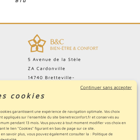
Blu
5 Avenue de la Stèle
ZA Cardonville
14740 Bretteville-
l'Orgueilleuse
Continuer sans accepter
es cookies
FRANCE
02.31.51.15.70
cookies garantissent une expérience de navigation optimale. Vos choix
nt appliqués sur l'ensemble du site bienetreconfort.fr et conservés au
mum pendant 13 mois. Vous pouvez à tout moment modifier vos choix en
sant le lien "Cookies" figurant en bas de page sur ce site.
 en savoir plus, vous pouvez également consulter la :
Politique de
identialité
.