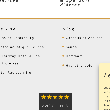
Hélicéa
& Spa Golf
d’Arras
la une
Blog
ains de Strasbourg
Conseils et Astuces
entre aquatique Hélicéa
Sauna
e Fairway Hôtel & Spa
Hammam
lf d’Arras
Hydrothérapie
ôtel Radisson Blu
L
Les 
sero
maxi
utili
Pour
AVIS CLIENTS
conf