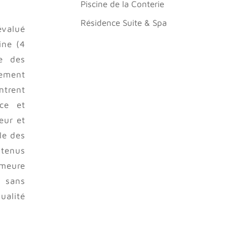
Piscine de la Conterie
Résidence Suite & Spa
évalué
ine (4
ée des
tement
ntrent
ace et
eur et
le des
ntenus
emeure
u sans
ualité