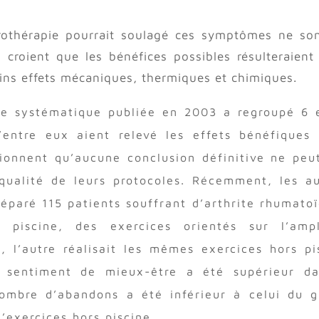
rothérapie pourrait soulagé ces symptômes ne so
 croient que les bénéfices possibles résulteraient
ins effets mécaniques, thermiques et chimiques.
se systématique publiée en 2003 a regroupé 6 
’entre eux aient relevé les effets bénéfiques
ionnent qu’aucune conclusion définitive ne peu
qualité de leurs protocoles. Récemment, les a
 séparé 115 patients souffrant d’arthrite rhumato
 piscine, des exercices orientés sur l’ampl
e, l’autre réalisait les mêmes exercices hors pi
le sentiment de mieux-être a été supérieur da
nombre d’abandons a été inférieur à celui du 
’exercices hors piscine.