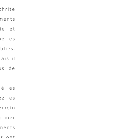
hrite
ements
ie et
ne les
bliés.
ais il
us de
ué les
ez les
émoin
la mer
ements
rs ont