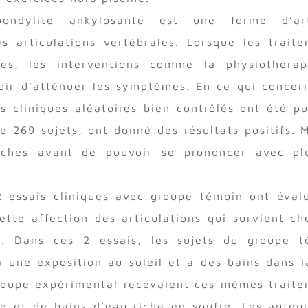
pondylite ankylosante est une forme d’art
s articulations vertébrales. Lorsque les trait
ces, les interventions comme la physiothérap
poir d’atténuer les symptômes. En ce qui concer
is cliniques aléatoires bien contrôlés ont été pu
e 269 sujets, ont donné des résultats positifs. M
erches avant de pouvoir se prononcer avec pl
2 essais cliniques avec groupe témoin ont éval
ette affection des articulations qui survient ch
is. Dans ces 2 essais, les sujets du groupe t
 une exposition au soleil et à des bains dans 
groupe expérimental recevaient ces mêmes trait
 et de bains d’eau riche en soufre. Les auteu