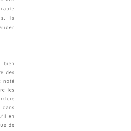
érapie
s, ils
lider
t bien
re des
t noté
re les
inclure
n dans
’il en
que de