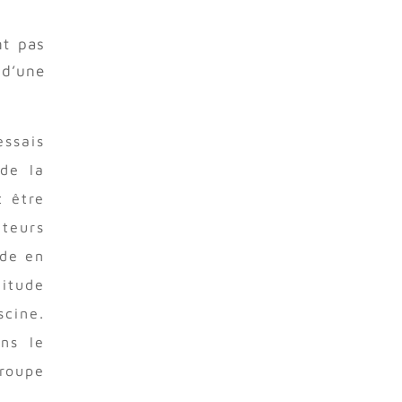
nt pas
 d’une
essais
 de la
t être
uteurs
ïde en
itude
scine.
ns le
groupe