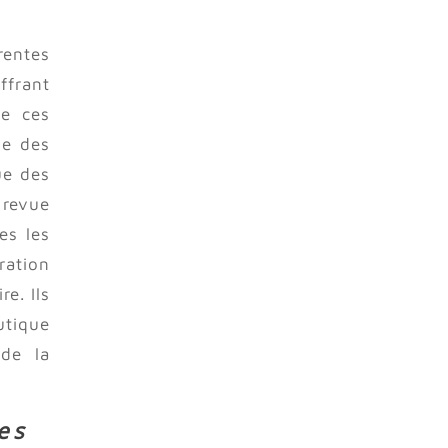
rentes
ffrant
ue ces
de des
ue des
revue
es les
ration
e. Ils
utique
 de la
es