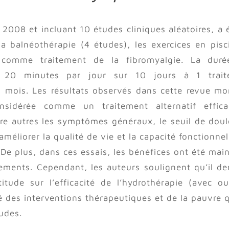
2008 et incluant 10 études cliniques aléatoires, a 
t la balnéothérapie (4 études), les exercices en pisc
 comme traitement de la fibromyalgie. La dur
de 20 minutes par jour sur 10 jours à 1 trai
 mois. Les résultats observés dans cette revue mo
nsidérée comme un traitement alternatif effic
tre autres les symptômes généraux, le seuil de doul
méliorer la qualité de vie et la capacité fonctionnel
. De plus, dans ces essais, les bénéfices ont été mai
tements. Cependant, les auteurs soulignent qu’il d
titude sur l’efficacité de l’hydrothérapie (avec o
é des interventions thérapeutiques et de la pauvre q
udes.