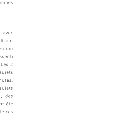
femmes
e avec
lisant
ention
ssenti
 Les 2
sujets
nutes,
sujets
n, des
nt été
de ces