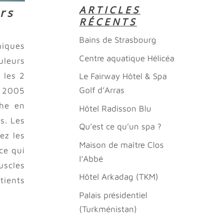
ARTICLES
rs
RÉCENTS
Bains de Strasbourg
niques
Centre aquatique Hélicéa
uleurs
 les 2
Le Fairway Hôtel & Spa
Golf d’Arras
n 2005
che en
Hôtel Radisson Blu
s. Les
Qu’est ce qu’un spa ?
ez les
Maison de maître Clos
ce qui
l’Abbé
uscles
Hôtel Arkadag (TKM)
tients
Palais présidentiel
(Turkménistan)